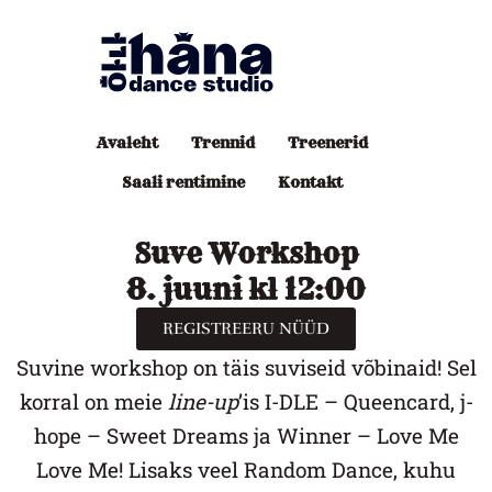
Avaleht
Trennid
Treenerid
Saali rentimine
Kontakt
Suve Workshop
8. juuni kl 12:00
REGISTREERU NÜÜD
Suvine workshop on täis suviseid võbinaid! Sel
korral on meie
line-up
’is I-DLE – Queencard, j-
hope – Sweet Dreams ja Winner – Love Me
Love Me! Lisaks veel Random Dance, kuhu